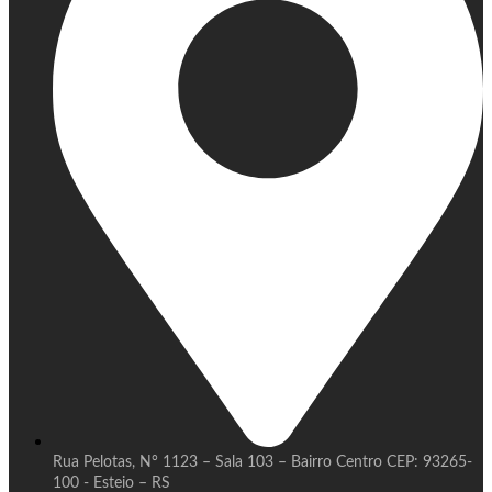
Rua Pelotas, N° 1123 – Sala 103 – Bairro Centro CEP: 93265-
100 - Esteio – RS