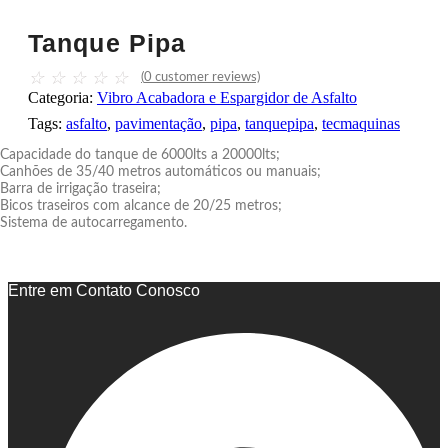
Tanque Pipa
☆
☆
☆
☆
☆
(
0
customer reviews)
Categoria:
Vibro Acabadora e Espargidor de Asfalto
Tags:
asfalto
,
pavimentação
,
pipa
,
tanquepipa
,
tecmaquinas
Capacidade do tanque de 6000lts a 20000lts;
Canhões de 35/40 metros automáticos ou manuais;
Barra de irrigação traseira;
Bicos traseiros com alcance de 20/25 metros;
Sistema de autocarregamento.
Entre em Contato Conosco